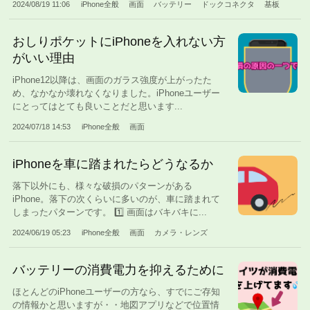
2024/08/19 11:06
iPhone全般
画面
バッテリー
ドックコネクタ
基板
おしりポケットにiPhoneを入れない方
がいい理由
iPhone12以降は、画面のガラス強度が上がったた
め、なかなか壊れなくなりました。iPhoneユーザー
にとってはとても良いことだと思います...
2024/07/18 14:53
iPhone全般
画面
iPhoneを車に踏まれたらどうなるか
落下以外にも、様々な破損のパターンがある
iPhone。落下の次くらいに多いのが、車に踏まれて
しまったパターンです。 1️⃣ 画面はバキバキに...
2024/06/19 05:23
iPhone全般
画面
カメラ・レンズ
バッテリーの消費電力を抑えるために
ほとんどのiPhoneユーザーの方なら、すでにご存知
の情報かと思いますが・・地図アプリなどで位置情