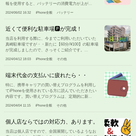
報を使用すると、バッテリーの消費電力が上が...
2024/06/02 16:32
iPhone全般
バッテリー
近くて便利な駐車場🅿️が完成！
当店を利用する際に、今までご利用いただいていた
真崎駐車場ですが・・新たに【60分/¥100】の駐車場
が完成しましたので、さっそくご紹介です。...
2024/04/12 18:03
iPhone全般
その他
端末代金の支払いに疲れたら・・
特に、携帯キャリアの買い替えプログラムを利用し
てiPhoneを使用されている方に読んでいただきたい
内容です。買い替えプログラムは、定期的に新...
2024/04/04 11:15
iPhone全般
その他
個人店ならではの対応力、あります。
当店は個人店ですので、全国展開しているようなお