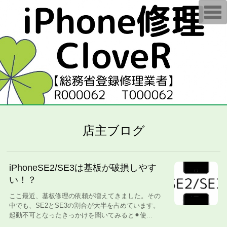
T
o
g
g
l
e
n
a
v
i
g
a
t
i
o
n
店主ブログ
iPhoneSE2/SE3は基板が破損しやす
い！？
ここ最近、基板修理の依頼が増えてきました。その
中でも、SE2とSE3の割合が大半を占めています。
起動不可となったきっかけを聞いてみると⚫︎使...