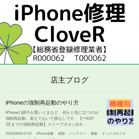
店主ブログ
iPhoneの強制再起動のやり方
iPhoneの調子が悪いときなど、何かと役に立つのが
強制再起動。覚えておいて損なしです。【〜6SP、
SEまでの強制再起動】スリープボタン&ホ...
2023/08/05 07:55
iPhone全般
画面
バッテリー
基板
ドックコネクタ