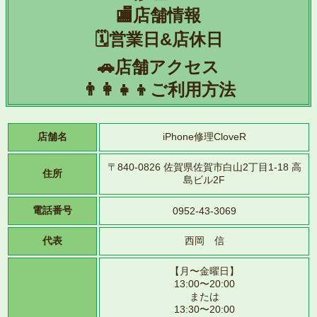
🏬店舗情報
🗓️営業日&店休日
🚗店舗アクセス
👨‍👩‍👧‍👦ご利用方法
店舗名
iPhone修理CloveR
〒840-0826 佐賀県佐賀市白山2丁目1-18 高
住所
島ビル2F
電話番号
0952-43-3069
代表
西岡 信
【月〜金曜日】
13:00〜20:00
または
13:30〜20:00