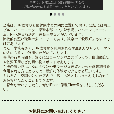
事前に、お電話による部品在庫や料金の
お問い合わせにも対応させていただいております。
当店は、JR佐賀駅と佐賀県庁との間に位置しており、近辺には商工
ビル、ハローワーク、県警本部、中央郵便局、バルーンミュージア
ム、NHK佐賀放送局、佐賀玉屋などがございます。
比較的お堅い職業の多いエリアであり、歓楽街「愛敬町」もすぐそ
ばにあります。
また、学校も多く、JR佐賀駅を利用される学生さんやサラリーマン
の方にも多くご利用いただいております。
修理の待ち時間も、近くにはローソンやエスプラッツ、白山商店街
や佐賀玉屋などお買い物スポットがあります。
普段の買い物は、ゆめタウンやモラージュ佐賀といった商業施設を
利用される方にとっては、新鮮な体験ができるかと思います。
もちろん、空調の効いた店内で、店主の私とおしゃべりをしながら
お待ちいただくこともできます。
ご都合が合いましたら、ぜひiPhone修理CloveRをご利用くださ
い。
お気軽にお問い合わせください