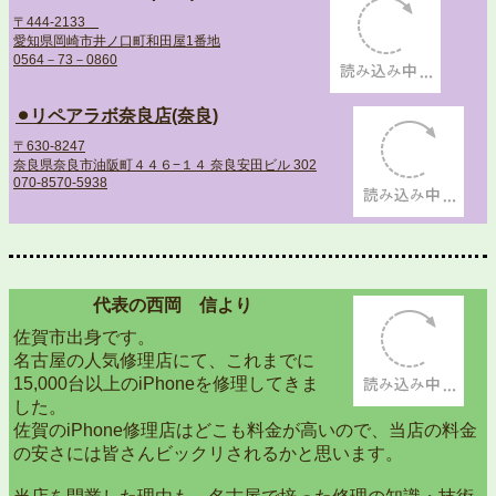
〒444-2133
愛知県岡崎市井ノ口町和田屋1番地
0564－73－0860
⚫︎リペアラボ奈良店(奈良)
〒630-8247
奈良県奈良市油阪町４４６−１４ 奈良安田ビル 302
070-8570-5938
代表の西岡 信より
佐賀市出身です。
名古屋の人気修理店にて、これまでに
15,000台以上のiPhoneを修理してきま
した。
佐賀のiPhone修理店はどこも料金が高いので、当店の料金
の安さには皆さんビックリされるかと思います。