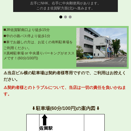
左手にNHK、右手に中央郵便局があります。
このまま佐賀駅方面(北)へ進みます。
◼️JR佐賀駅南口より徒歩15分
◼️中の小路バス停より徒歩1分
◼️車でお越しの方は、お近くの有料駐車場を
ご利用ください。
※真崎駐車場 or 中央通りパーキングがオスス
メです！(60分/100円)
⚠️当店ビル横の駐車場は契約者様専用ですので、ご利用はお控えく
ださい。
⚠️契約者様とのトラブルについて、当店は一切の責任を負いかねま
す。
⬇️ 駐車場(60分/100円)の案内図 ⬇️