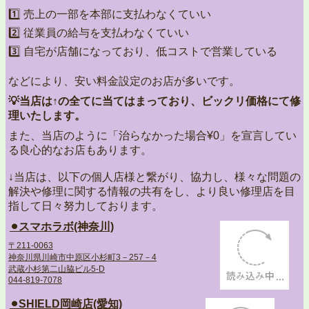
1️⃣ 売上の一部を本部に支払わなくていい
2️⃣ 従業員の給与を支払わなくていい
3️⃣ 自宅が店舗になっており、低コストで営業している
などにより、安い料金設定のお店が多いです。
💡当店は↑の全てに当てはまっており、ビックリ価格にて修
理いたします。
また、当店のように「治らなかった場合¥0」を宣言してい
る良心的なお店もあります。
↓当店は、以下の個人店様と繋がり、協力し、様々な問題の
解決や修理に関する情報の共有をし、より良い修理店を目
指して日々努力しております。
⚫︎スマホラボ(神奈川)
〒211-0063
神奈川県川崎市中原区小杉町3－257－4
武蔵小杉第二山脇ビル5-D
044-819-7078
⚫︎SHIELD岡崎店(愛知)