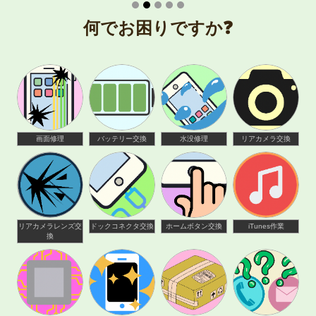
何でお困りですか❓
画面修理
バッテリー交換
水没修理
リアカメラ交換
リアカメラレンズ交
ドックコネクタ交換
ホームボタン交換
iTunes作業
換