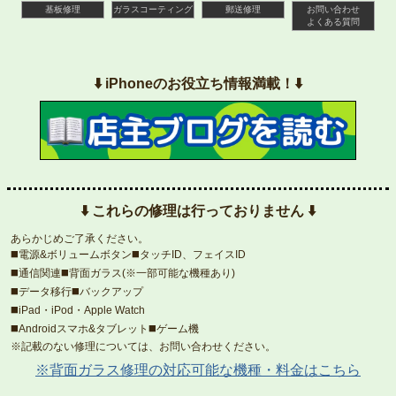
基板修理
ガラスコーティング
郵送修理
お問い合わせ
よくある質問
⬇️ iPhoneのお役立ち情報満載！⬇️
⬇️ これらの修理は行っておりません ⬇️
あらかじめご了承ください。
◼️電源&ボリュームボタン◼️タッチID、フェイスID
◼️通信関連◼️背面ガラス(※一部可能な機種あり)
◼️データ移行◼️バックアップ
◼️iPad・iPod・Apple Watch
◼️Androidスマホ&タブレット◼️ゲーム機
※記載のない修理については、お問い合わせください。
※背面ガラス修理の対応可能な機種・料金はこちら