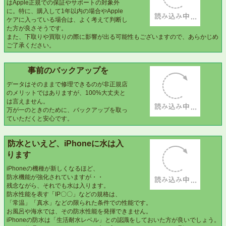
はApple正規での保証やサポートの対象外
に。特に、購入して1年以内の場合やApple
ケアに入っている場合は、よく考えて判断し
た方が良さそうです。
また、下取りや買取りの際に影響が出る可能
性もございますので、あらかじめご了承ください。
事前のバックアップを
データはそのままで修理できるのが非正規店
のメリットではありますが、100%大丈夫と
は言えません。
万が一のときのために、バックアップを取っ
ていただくと安心です。
防水といえど、iPhoneに水は入
ります
iPhoneの機種が新しくなるほど、
防水機能が強化されていますが・・
残念ながら、それでも水は入ります。
防水性能を表す「IP〇〇」などの規格は、
「常温」「真水」などの限られた条件での性能です。
お風呂や海水では、その防水性能を発揮できません。
iPhoneの防水は「生活耐水レベル」との認識をしておいた方が良いでしょう。