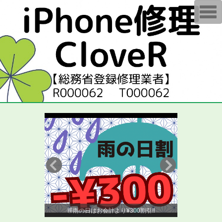
T
o
g
g
l
e
n
a
v
i
g
a
t
i
o
n
点からすぐ見えま
🉐画面とバッ
🉐雨の日はお会計より¥300割引‼️