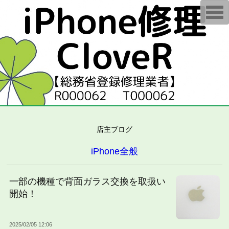
T
o
g
g
l
e
n
a
v
i
g
a
t
i
o
n
店主ブログ
iPhone全般
一部の機種で背面ガラス交換を取扱い
開始！
2025/02/05 12:06